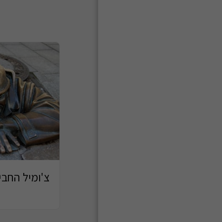
צ'ומיל החביב