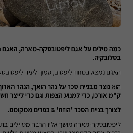
כמה מילים על אגם ליפטובסקה-מארה, האגם ה
בסלובקיה.
האגם נמצא במחוז ליפטוב, סמוך לעיר ליפטובסק
הוא
ק"מ אורכו, כדי למנוע הצפות וגם כדי לייצר חש
לצורך בניית הסכר 'הוזזו' 8 כפרים ממקומם.
ליפטובסקה-מארה מושך אליו הרבה מטיילים בתק
בזכות אתר הקמפינג שבו, המציע מגוון פעילויות ש