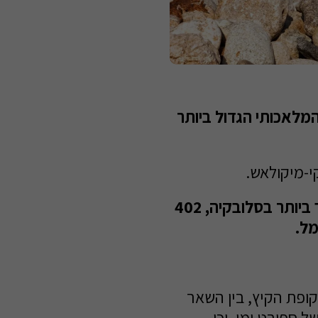
מלאכותי הגדול ביותר
י-מיקולאש.
נוצר מבניית סכר על נהר הואך, הנהר הארוך ביותר בסלובקיה, 402
מל.
ופת הקיץ, בין השאר
ל ספורט ימי, וכן