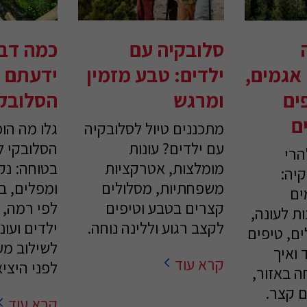
סלובקיה עם
כמה דב
אגמים,
ילדים: טבע מזמין
ידעתם ע
ים
ומרגש
הסלובק
ם
מתכננים טיול לסלובקיה
גלו מה הופ
עם ילדים? עונות
הסלובקי 
הרי
מומלצות, אטרקציות
בטוחה: נק
יה:
משפחתיות, מסלולים
ומפלים, ב
ים
קצרים בטבע וטיפים
לפי רמה, 
ת לעונה,
לקצב רגוע וללינה נוחה.
ילדים ועונו
ם, טיפים
לשילוב מ
 ואיך
קרא עוד
לפני היצי
ה באזור,
ם קצר.
קרא עוד