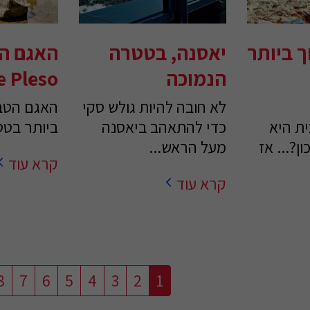
 ביותר
יאסנה, בטטרה
האגם ה
הנמוכה
e Pleso
לא חובה להיות גולש סקי
האגם הטבע
ת היא
כדי להתאהב ביאסנה
ביותר בטט
ן?... אז
מעל הראש...
קרא עוד
קרא עוד
8
7
6
5
4
3
2
1