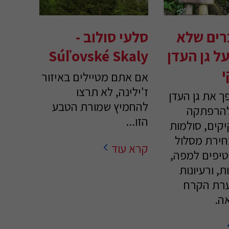
רים שלא
סלעי סולוב -
ל גן העדן
Súľovské Skaly
י
אם אתם מטיילים באיזור
ז'ילינה, לא תרצו
ך את גן העדן
להחמיץ שמורת הטבע
להרפתקה
הזו...
יקים, סולמות
חירת מסלול
קרא עוד
טיפים למפה,
ת, ורעיונות
ערת הקרח
אה.