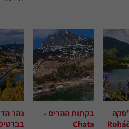
'סקה
בקתות ההרים -
נהר הדנ
Roháč
Chata
בברטיס