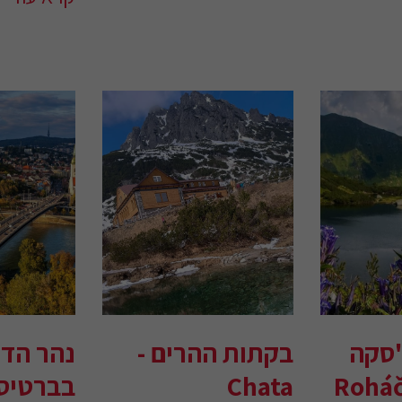
'סקה
בקתות ההרים -
נהר הדנ
Roháč
Chata
בברטיס