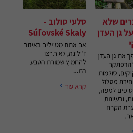
רים שלא
סלעי סולוב -
ל גן העדן
Súľovské Skaly
י
אם אתם מטיילים באיזור
ז'ילינה, לא תרצו
ך את גן העדן
להחמיץ שמורת הטבע
להרפתקה
הזו...
יקים, סולמות
חירת מסלול
קרא עוד
טיפים למפה,
ת, ורעיונות
ערת הקרח
אה.