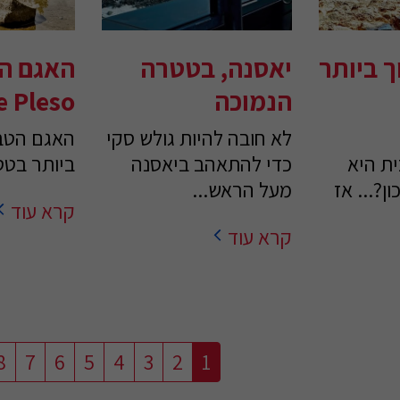
 ביותר
יאסנה, בטטרה
האגם ה
הנמוכה
e Pleso
לא חובה להיות גולש סקי
האגם הטבע
ת היא
כדי להתאהב ביאסנה
ביותר בטט
ן?... אז
מעל הראש...
קרא עוד
קרא עוד
8
7
6
5
4
3
2
1