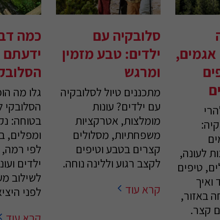
סלובקיה עם
כמה דב
אגמים,
ילדים: טבע מזמין
ידעתם ע
ים
ומרגש
הסלובק
ם
מתכננים טיול לסלובקיה
גלו מה הופ
עם ילדים? עונות
הסלובקי 
הרי
מומלצות, אטרקציות
בטוחה: נק
יה:
משפחתיות, מסלולים
ומפלים, ב
ים
קצרים בטבע וטיפים
לפי רמה, 
ת לעונה,
לקצב רגוע וללינה נוחה.
ילדים ועונו
ם, טיפים
לשילוב מ
 ואיך
קרא עוד
לפני היצי
ה באזור,
ם קצר.
קרא עוד