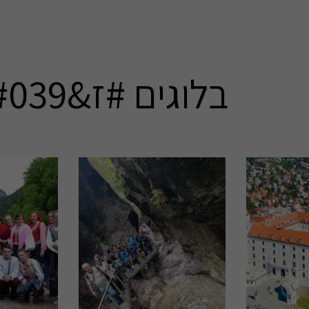
בלוגים #ז&#039;דיאר